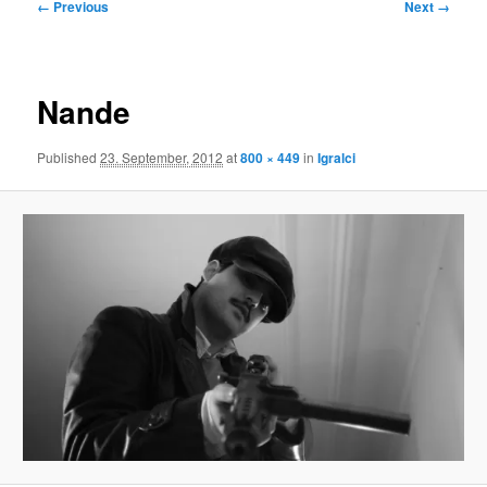
Image
← Previous
Next →
navigation
Nande
Published
23. September, 2012
at
800 × 449
in
Igralci