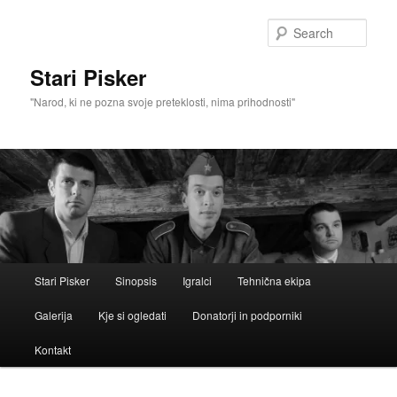
Skip
to
Sear
primary
content
Stari Pisker
"Narod, ki ne pozna svoje preteklosti, nima prihodnosti"
Main
Stari Pisker
Sinopsis
Igralci
Tehnična ekipa
menu
Galerija
Kje si ogledati
Donatorji in podporniki
Kontakt